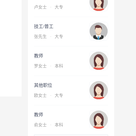
卢女士
·
大专
技工/普工
张先生
·
大专
教师
罗女士
·
本科
其他职位
欧女士
·
大专
教师
俞女士
·
本科